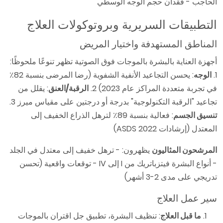
الحاجب - فقدان حجم الوجه الوسطي
التطبيقات السريرية وبروتوكولات العلاج
المناطق المستهدفة واختيار المريض
أجهزة العناية بالبشرة بالموجات فوق الصوتية تظهر تنوعًا ملحوظًا:
1.
الوجه
: يحسن التجاعيد الأنفية الشفوية (رضا المرضى بنسبة 82٪
في تجربة متعددة المراكز عام 2023) 2.
الرقبة/العنق
: يقلل من
تجاعيد "الرقبة التكنولوجية" بدرجة أو درجتين على مقياس ميرز 3.
تنسيق الجسم
: فعالية بنسبة 89٪ لترهل الذراع الخفيف إلى
المعتدل (إرشادات ASDS 2022)
المرشحون المثاليون
يظهرون: - ترهل خفيف إلى معتدل في الجلد
- أنواع البشرة فيتزباتريك من I إلى IV - توقعات واقعية (تحسن
تدريجي على مدى 2-3 أشهر)
سير عمل العلاج
ما قبل العلاج
: تنظيف البشرة، تطبيق جل اقتران بالموجات