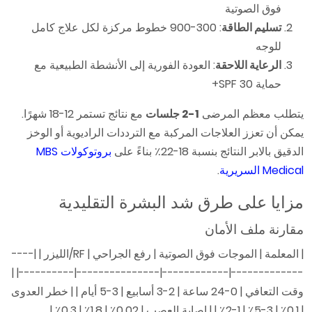
فوق الصوتية
تسليم الطاقة
: 300-900 خطوط مركزة لكل علاج كامل
للوجه
الرعاية اللاحقة
: العودة الفورية إلى الأنشطة الطبيعية مع
حماية SPF 30+
يتطلب معظم المرضى
1-2 جلسات
مع نتائج تستمر 12-18 شهرًا.
يمكن أن تعزز العلاجات المركبة مع الترددات الراديوية أو الوخز
الدقيق بالابر النتائج بنسبة 18-22٪ بناءً على
بروتوكولات MBS
Medical السريرية
.
مزايا على طرق شد البشرة التقليدية
مقارنة ملف الأمان
| المعلمة | الموجات فوق الصوتية | رفع الجراحي | RF/الليزر | |----
-------------|------------|---------------|----------| |
وقت التعافي | 0-24 ساعة | 2-3 أسابيع | 3-5 أيام | | خطر العدوى
| 0.1٪ | 3-5٪ | 1-2٪ | | إصابة العصب | 0.02٪ | 1.8٪ | 0.3٪ |