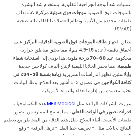
عمليات شد الوجه الجراحية التقليدية، يستخدم شد البشرة
بالموجات فوق الصوتية
موجات فوق صوتية مركزة
لاستهداف
طبقات محددة من الأدمة ونظام العضلات اللفافية السطحية
(SMAS).
يطلق الجهاز
طاقة الموجات فوق الصوتية الدقيقة التركيز
على
أعماق دقيقة (عادة 1.5-4.5 مم)، مما يخلق مناطق حرارية
محكومة عند
60-70 درجة مئوية
. هذا يؤدي إلى
استجابة شفاء
طبيعية
، مما يحفز الخلايا الليفية لإنتاج ألياف كولاجين جديدة
وإيلاستين. تظهر الدراسات السريرية
زيادة بنسبة 28-34٪ في
كثافة الكولاجين
في غضون 3-6 أشهر بعد العلاج، وفقًا لبيانات
بحثية معتمدة من إدارة الغذاء والدواء الأمريكية.
عززت الشركات الرائدة مثل
MBS Medical
هذه التكنولوجيا بـ
قدرات تصوير في الوقت الفعلي
، مما يسمح للممارسين بتصور
طبقات الأنسجة أثناء العلاج. تقلل هذه الدقة من المخاطر مع تعظيم
النتائج لحالات مثل: - تعريف خط الفك - ترهل الرقبة - رفع