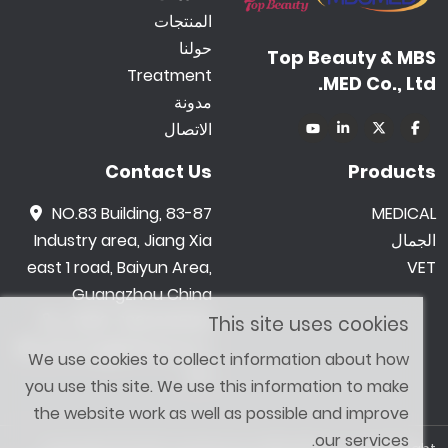
المنتجات
حولنا
Top Beauty & MBS
Treatment
MED Co., Ltd.
مدونة
الاتصال
Contact Us
Products
NO.83 Building, 83-87
MEDICAL
الجمال
Industry area, Jiang Xia
east 1 road, Baiyun Area,
VET
Guangzhou China
0086 -18602015159
This site uses cookies
jetwong@tbbeauty.c
We use cookies to collect information about how
om
you use this site. We use this information to make
the website work as well as possible and improve
our services.