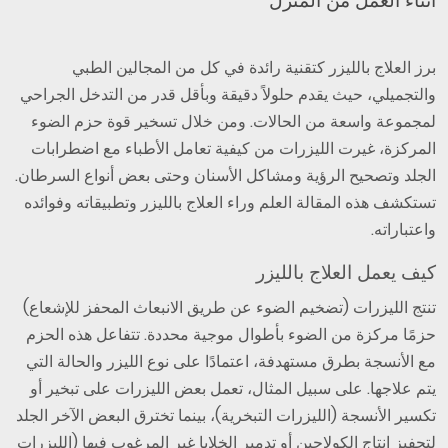
أثناء العمل من المنزل
برز العلاج بالليزر كتقنية رائدة في كل من المجالين الطبي
والتجميلي، حيث يقدم حلولاً دقيقة وبأقل قدر من التدخل الجراحي
لمجموعة واسعة من الحالات. ومن خلال تسخير قوة حزم الضوء
المركزة، غيرت الليزرات من كيفية تعامل الأطباء مع اضطرابات
الجلد وتصحيح الرؤية ومشاكل الأسنان وحتى بعض أنواع السرطان.
تستكشف هذه المقالة العلم وراء العلاج بالليزر وتطبيقاته وفوائده
واعتباراته.
كيف يعمل العلاج بالليزر
تنتج الليزرات (تضخيم الضوء عن طريق الانبعاث المحفز للإشعاع)
حزمًا مركزة من الضوء بأطوال موجية محددة. تتفاعل هذه الحزم
مع الأنسجة بطرق مستهدفة، اعتمادًا على نوع الليزر والحالة التي
يتم علاجها. على سبيل المثال، تعمل بعض الليزرات على تبخير أو
تكسير الأنسجة (الليزرات التبخرية)، بينما تخترق البعض الآخر الجلد
لتحفيز إنتاج الكولاجين أو تدمير الخلايا غير المرغوب فيها (الليزرات