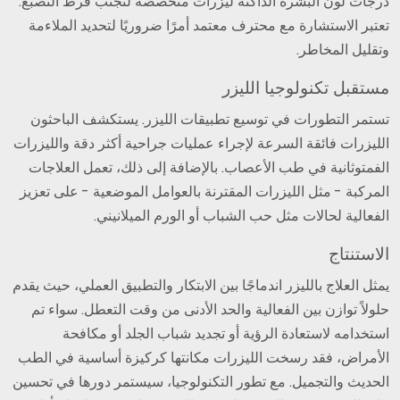
درجات لون البشرة الداكنة ليزرات متخصصة لتجنب فرط التصبغ.
تعتبر الاستشارة مع محترف معتمد أمرًا ضروريًا لتحديد الملاءمة
وتقليل المخاطر.
مستقبل تكنولوجيا الليزر
تستمر التطورات في توسيع تطبيقات الليزر. يستكشف الباحثون
الليزرات فائقة السرعة لإجراء عمليات جراحية أكثر دقة والليزرات
الفمتوثانية في طب الأعصاب. بالإضافة إلى ذلك، تعمل العلاجات
المركبة - مثل الليزرات المقترنة بالعوامل الموضعية - على تعزيز
الفعالية لحالات مثل حب الشباب أو الورم الميلانيني.
الاستنتاج
يمثل العلاج بالليزر اندماجًا بين الابتكار والتطبيق العملي، حيث يقدم
حلولاً توازن بين الفعالية والحد الأدنى من وقت التعطل. سواء تم
استخدامه لاستعادة الرؤية أو تجديد شباب الجلد أو مكافحة
الأمراض، فقد رسخت الليزرات مكانتها كركيزة أساسية في الطب
الحديث والتجميل. مع تطور التكنولوجيا، سيستمر دورها في تحسين