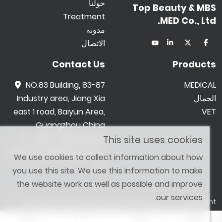
حولنا
Top Beauty & MBS
Treatment
MED Co., Ltd.
مدونة
الاتصال
Contact Us
Products
NO.83 Building, 83-87
MEDICAL
الجمال
Industry area, Jiang Xia
east 1 road, Baiyun Area,
VET
Guangzhou China
0086 -18602015159
This site uses cookies
jetwong@tbbeauty.c
We use cookies to collect information about how
om
you use this site. We use this information to make
the website work as well as possible and improve
our services.
Copyright © 2026 Top Beauty & MBS MED Co., Ltd. All Right
Reserved. Designed by
SHOPAII
Reject
Accept