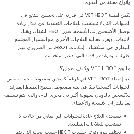
وأنواع معينة من العدوى.
تكمن أهمية VET HBOT في قدرته على تحسين النتائج في
الحيوانات التي لا تستجيب للعلاجات التقليدية. من خلال زيادة
توصيل الأكسجين إلى الأنسجة، يعزز HBOT الشفاء، ويقلل
الالتهاب، ويعزز فعالية العلاجات الأخرى. مع استمرار المجتمع
البيطري في استكشاف إمكانات HBOT، من الضروري فهم
تطبيقاته وفوائده والأدلة التي تدعم استخدامه.
ما هو VET HBOT وكيف يعمل؟
يتم إعطاء VET HBOT في غرفة أكسجين مضغوطة، حيث تتنفس
الحيوانات أكسجينًا نقيًا في بيئة مضغوطة. يسمح الضغط المتزايد
للأكسجين بالذوبان بسهولة أكبر في مجرى الدم، والذي يتم تسليمه
بعد ذلك إلى الأنسجة والأعضاء.
يستخدم العلاج عادةً للحيوانات التي تعاني من حالات لا
تستجيب للعلاجات التقليدية.
تختلف مدة وتواتر جلسات HBOT حسب الحالة التي يتم