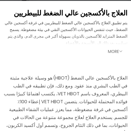
العلاج بالأكسجين عالي الضغط للبيطريين
يتم تطبيق العلاج بالأكسجين عالي الضغط للبيطريين في غرفة أكسجين عالي
الضغط، حيث تتنفس الحيوانات الأكسجين النقي في بيئة مضغوطة. يسمح
الضغط المتزايد للأكسجين بالذوبان بسهولة أكبر في مجرى الدم، والذي يتم
تسليمه بعد ذلك إلى الأنسجة والأعضاء.
MORE
العلاج بالأكسجين عالي الضغط (HBOT) هو وسيلة علاجية مثبتة
في الطب البشري منذ عقود. ومع ذلك، فإن تطبيقه في الطب
البيطري، المعروف باسم VET HBOT، يكتسب اهتمامًا كبيرًا بسبب
فوائده المحتملة للحيوانات. يتضمن VET HBOT إعطاء 100٪
أكسجين في غرفة مضغوطة، مما يعزز عمليات الشفاء الطبيعية
للجسم. يستخدم العلاج لعلاج مجموعة متنوعة من الحالات في
الحيوانات، بما في ذلك التئام الجروح، وتسمم أول أكسيد الكربون،