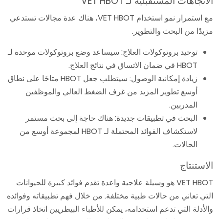
الاتجاهات المستقبلية لـ VET HBOT
مع استمرار نمو استخدام VET HBOT، هناك عدة مجالات تستدعي
مزيدًا من البحث والتطوير.
توحيد بروتوكولات العلاج: سيساعد وضع بروتوكولات موحدة لـ
HBOT في ضمان الاتساق في نتائج العلاج.
زيادة إمكانية الوصول: سيتطلب جعل HBOT متاحًا على نطاق
أوسع تطوير المزيد من غرف الضغط العالي والموظفين
المدربين.
البحث في تطبيقات جديدة: هناك حاجة إلى بحث مستمر
لاستكشاف الفوائد المحتملة لـ HBOT لمجموعة أوسع من
الحالات.
الاستنتاج
VET HBOT هو وسيلة علاجية واعدة تقدم فوائد كبيرة للحيوانات
التي تعاني من حالات طبية مختلفة. من خلال فهم تطبيقاته وفوائده
والأدلة التي تدعم استخدامه، يمكن للأطباء البيطريين اتخاذ قرارات