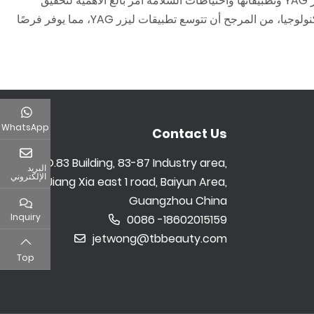
ليزر YAG هو تكنولوجيا متعددة الاستخدامات وقوية مع نطاق واسع من التطبيقات في الطب والصناعة والبحث. فهم الأنواع المختلفة من ليزر YAG وتطبيقاتها واحتياطات السلامة أمر بالغ الأهمية لتحقيق
إمكاناتها. باتباع الإرشادات المناسبة وإجراءات الصيانة، يمكن للمستخدمين ضمان الاستخدام الآمن والفعال لليزر YAG. مع استمرار تطور التكنولوجيا، من المرجح أن تتوسع تطبيقات ليزر YAG، مما يوفر فرصًا
WhatsApp
Contact Us
NO.83 Building, 83-87 Industry area,
البريد
الإلكتروني
Jiang Xia east 1 road, Baiyun Area,
Guangzhou China
Inquiry
0086 -18602015159
jetwong@tbbeauty.com
Top