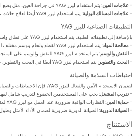
-
علاجات العين
: يتم استخدام ليزر YAG في جراحة العين، مثل بضع المحفظة الخلفية لعلاج اعتام المحفظة الخلفية، وهي حالة يمكن أن تحدث بعد جراحة الساد.
-
علاجات المسالك البولية
: يتم استخدام ليزر YAG أيضًا لعلاج حالات مثل حصوات الكلى وتضخم البروستاتا الحميد.
التطبيقات الصناعية لليزر YAG
بالإضافة إلى تطبيقاته الطبية، يتم استخدام ليزر YAG على نطاق واسع في مختلف العمليات الصناعية.
-
معالجة المواد
: يتم استخدام ليزر YAG لقطع ولحام ووسم مختلف المواد، بما في ذلك المعادن والسيراميك. دقته العالية وتحكمه يجعلان منه مثاليًا للمهام التصنيعية الدقيقة.
-
النقش والوسم
: يتم استخدام ليزر YAG للنقش والوسم على المنتجات، مما يوفر طريقة دائمة ودقيقة لتسمية أو تزيين العناصر.
-
البحث والتطوير
: يتم استخدام ليزر YAG أيضًا في البحث والتطوير، خاصة في مجالات الفيزياء وعلوم المواد.
احتياطات السلامة والصيانة
لضمان الاستخدام الآمن والفعال لليزر YAG، فإن الاحتياطات والصيانة المناسبة ضرورية.
-
تدريب المشغل
: يجب على المستخدمين الخضوع لتدريب شامل لفهم تشغيل ليزر YAG و
-
حماية العين
: النظارات الواقية ضرورية عند العمل مع ليزر YAG لمنع تلف العين.
-
الصيانة الدورية
: الصيانة الدورية ضرورية لضمان الأداء الأمثل وطول عمر ليزر YAG. لمزيد من المعلومات حول سلامة اللي
الاستنتاج