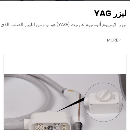
ليزر YAG
ليزر الإيتريوم ألومنيوم غارنيت (YAG) هو نوع من الليزر الصلب الذي حظي باهتمام كبير في مختلف التطبيقات الطبية والصناعية بسبب تنوعه وفعاليته.
MORE