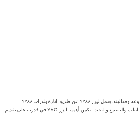
ليزر الإيتريوم ألومنيوم غارنيت (YAG) هو نوع من الليزر الصلب الذي اكتسب اهتمامًا كبيرًا في مختلف التطبيقات الطبية والصناعية بسبب تنوعه وفعاليته. يعمل ليزر YAG عن طريق إثارة بلورات YAG
باستخدام مصباح أو ثنائي باعث للضوء، مما ينتج حزمة عالية الكثافة من الضوء. تم اعتماد هذه التكنولوجيا على نطاق واسع في مجالات مثل الطب والتصنيع والبحث. تكمن أهمية ليزر YAG في قدرته على تقديم