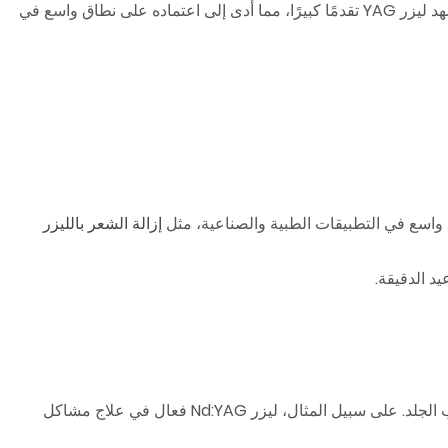
يعود تاريخ تطوير ليزر YAG إلى الستينيات، حيث تم اختراع أول ليزر YAG بواسطة J.E. Geusic وفريقه في مختبرات بيل. منذ ذلك الحين، شهد ليزر YAG تقدمًا كبيرًا، مما أدى إلى اعتماده على نطاق واسع في
إزالة الشعر بالليزر
: يتم استخدام ليزر YAG لعلاج مختلف مشاكل الجلد، مثل إزالة الشعر غير المرغوب فيه، وعلاج الآفات الوعائية، وتجديد شباب الجلد. على سبيل المثال، ليزر Nd:YAG فعال في علاج مشاكل