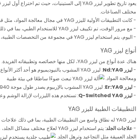
مختلف الصناعات.
- كانت التطبيقات الأولية لليزر YAG في مجال معالجة المواد، مثل قطع ولحام المعادن.
- مع مرور الوقت، تم تكييف ليزر YAG للاستخدام الطبي، بما في ذلك علاجات مختلف الحالات الجلدية واضطرابات العين.
- اليوم، يتم استخدام ليزر YAG في مجموعة من التخصصات الطبية، بما في ذلك طب الجلد وطب العيون وطب المسالك البولية.
أنواع ليزر YAG
هناك عدة أنواع من ليزر YAG، لكل منها خصائصه وتطبيقاته الفريدة.
-
ليزر Nd:YAG
: ليزر YAG المشوب بالنيوديميوم هو أحد أكثر الأنواع شيوعًا، حيث يصدر طول موجة 1064 نانومتر. يتم استخدامه على نطاق واسع في التطبيقات الطبية والصناعية، مثل
ومعالجة المواد.
-
ليزر Er:YAG
: ليزر YAG المشوب بالإربيوم يصدر طول موجة 2940 نانومتر ويستخدم عادة في طب الجلد لتجديد سطح الجلد وإزالة التجاعيد الدقيقة.
-
ليزر Q-Switched YAG
: تستخدم هذه الليزرات لإزالة الوشم وع
التطبيقات الطبية لليزر YAG
ليزر YAG له نطاق واسع من التطبيقات الطبية، بما في ذلك علاجات الجلد والعين.
-
علاجات الجلد
الجلد العميقة مثل التجاعيد وترهل الجلد.