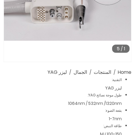
5
/
1
Home
المنتجات
الجمال
ليزر YAG
التقنية:
ليزر YAG
طول موجة نصائح YAG:
1064nm / 532nm /1320nm
بقعة الضوء:
1-7nm
طاقة النبض:
100-150 MJ