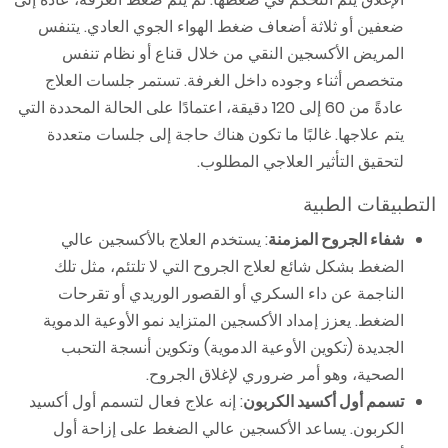
ضعفين أو ثلاثة أضعاف ضغط الهواء الجوي العادي. يتنفس
المريض الأكسجين النقي من خلال قناع أو نظام تنفس
متخصص أثناء وجوده داخل الغرفة. تستمر جلسات العلاج
عادةً من 60 إلى 120 دقيقة، اعتمادًا على الحالة المحددة التي
يتم علاجها. غالبًا ما تكون هناك حاجة إلى جلسات متعددة
لتحقيق التأثير العلاجي المطلوب.
التطبيقات الطبية
شفاء الجروح المزمنة
: يستخدم العلاج بالأكسجين عالي
الضغط بشكل شائع لعلاج الجروح التي لا تلتئم، مثل تلك
الناجمة عن داء السكري أو القصور الوريدي أو تقرحات
الضغط. يعزز إمداد الأكسجين المتزايد نمو الأوعية الدموية
الجديدة (تكوين الأوعية الدموية) وتكوين أنسجة التحبب
الصحية، وهو أمر ضروري لإغلاق الجروح.
تسمم أول أكسيد الكربون
: إنه علاج فعال لتسمم أول أكسيد
الكربون. يساعد الأكسجين عالي الضغط على إزاحة أول