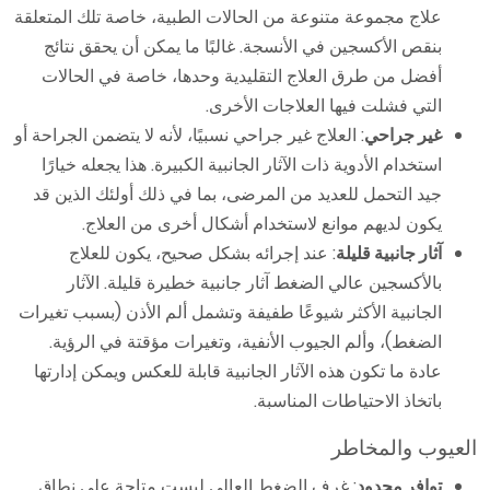
علاج مجموعة متنوعة من الحالات الطبية، خاصة تلك المتعلقة
بنقص الأكسجين في الأنسجة. غالبًا ما يمكن أن يحقق نتائج
أفضل من طرق العلاج التقليدية وحدها، خاصة في الحالات
التي فشلت فيها العلاجات الأخرى.
غير جراحي
: العلاج غير جراحي نسبيًا، لأنه لا يتضمن الجراحة أو
استخدام الأدوية ذات الآثار الجانبية الكبيرة. هذا يجعله خيارًا
جيد التحمل للعديد من المرضى، بما في ذلك أولئك الذين قد
يكون لديهم موانع لاستخدام أشكال أخرى من العلاج.
آثار جانبية قليلة
: عند إجرائه بشكل صحيح، يكون للعلاج
بالأكسجين عالي الضغط آثار جانبية خطيرة قليلة. الآثار
الجانبية الأكثر شيوعًا طفيفة وتشمل ألم الأذن (بسبب تغيرات
الضغط)، وألم الجيوب الأنفية، وتغيرات مؤقتة في الرؤية.
عادة ما تكون هذه الآثار الجانبية قابلة للعكس ويمكن إدارتها
باتخاذ الاحتياطات المناسبة.
العيوب والمخاطر
توافر محدود
: غرف الضغط العالي ليست متاحة على نطاق