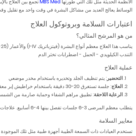
الأنظمة الحديثة مثل تلك التي طورتها
MBS Med
الوسائط يعالج العديد من مشاكل البشرة في وقت واحد مع تقليل وقت
اعتبارات السلامة وبروتوكول العلاج
من هو المرشح المثالي؟
التندب الكيلويدي - الحمل - اضطرابات تخثر الدم
عملية العلاج
التحضير
: يتم تنظيف الجلد وتخديره باستخدام مخدر موضعي
العلاج
: جلسة تستغرق 20-30 دقيقة باستخدام خراطيش إبر معقمة وذات استخدام لمرة واحدة
الرعاية اللاحقة
: تطبيق مراهم الشفاء وحماية صارمة من الشم
يتطلب معظم المرضى 3-6 جلسات تفصل بينها 4-6 أسابيع. علاجات الصيانة كل 6-12 شهرًا تطيل النتائج.
معايير السلامة
تستخدم العيادات ذات السمعة الطيبة أجهزة طبية مثل تلك الموجودة