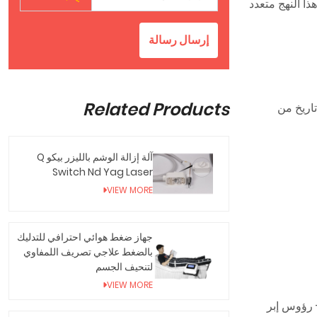
وء LED لتحقيق نتائج محسنة. هذا النهج متعدد
إرسال رسالة
Related Products
الجلد - تاريخ من
آلة إزالة الوشم بالليزر بيكو Q
Switch Nd Yag Laser
VIEW MORE
جهاز ضغط هوائي احترافي للتدليك
بالضغط علاجي تصريف اللمفاوي
لتنحيف الجسم
VIEW MORE
كم الآلي في العمق (دقة 0.1 مم) - رؤوس إبر