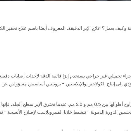
يقة وكيف يعمل؟ علاج الإبر الدقيقة، المعروف أيضًا باسم علاج تحفيز الك
و إجراء تجميلي غير جراحي يستخدم إبرًا فائقة الدقة لإحداث إصابات دقي
ؤدي إلى إنتاج الكولاجين والإيلاستين - بروتينين أساسيين مسؤولين عن 
يتم تنفيذ الإجراء باستخدام أجهزة متخصصة تحتوي على إبر معقمة تتراوح أطوالها بين 0.5 مم و 2.5 مم. عندما تخترق ال
عمل على: - تعزيز امتصاص المنتجات بنسبة تصل إلى 80٪ - تحسين الدورة الدموية - تنشيط خلايا الفيبروبلاست لإصلاح الأن