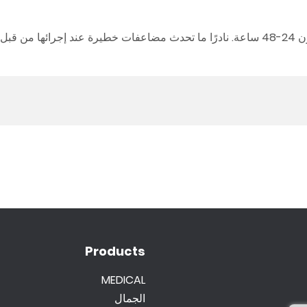
عادة ما تختفي الآثار الجانبية المحتملة (احمرار/تورم مؤقت) في غضون 24-48 ساعة. نادرًا ما تحدث مضاعفات خطيرة عند إجرا
Products
MEDICAL
الجمال