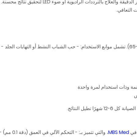
تجمع بين العلاج بالإبر الدقيقة والعلاج بالترددات الراديوية أو ض
 التعافي.
يناسب هذا العلاج معظم أنواع البشرة (فيتزباتريك I-IV) والأعمار (25-65). تشمل موانع الاستخدام: - حب الشباب النشط أو التهابات 
س
 في
MBS Med
، والتي تتميز بـ: - التح