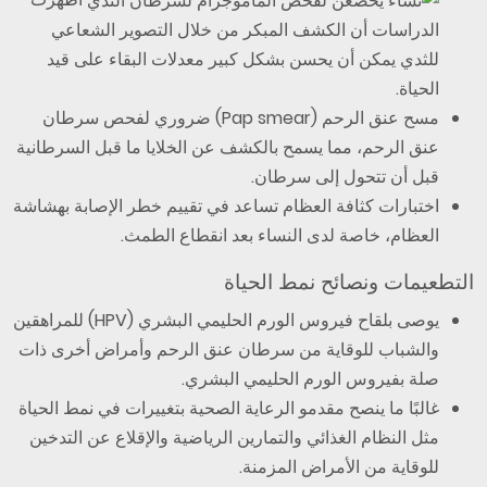
الدراسات أن الكشف المبكر من خلال التصوير الشعاعي
للثدي يمكن أن يحسن بشكل كبير معدلات البقاء على قيد
الحياة.
مسح عنق الرحم (Pap smear) ضروري لفحص سرطان
عنق الرحم، مما يسمح بالكشف عن الخلايا ما قبل السرطانية
قبل أن تتحول إلى سرطان.
اختبارات كثافة العظام تساعد في تقييم خطر الإصابة بهشاشة
العظام، خاصة لدى النساء بعد انقطاع الطمث.
التطعيمات ونصائح نمط الحياة
يوصى بلقاح فيروس الورم الحليمي البشري (HPV) للمراهقين
والشباب للوقاية من سرطان عنق الرحم وأمراض أخرى ذات
صلة بفيروس الورم الحليمي البشري.
غالبًا ما ينصح مقدمو الرعاية الصحية بتغييرات في نمط الحياة
مثل النظام الغذائي والتمارين الرياضية والإقلاع عن التدخين
للوقاية من الأمراض المزمنة.