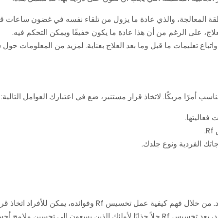
طقة المعالجة، والذي عادة ما يزول من تلقاء نفسه في غضون ساعات قلي
ع تعليمات ما قبل وما بعد العلاج بعناية. لمزيد من المعلومات حول س
 فعاليتها.
.
جاتك الفردية ونوع جلدك.
تخسيس Rf هو علاج غير جراحي فعال للغاية لتقليل الدهون وشد الجلد. من خلال فهم كيفية عمل تخسيس Rf 
بشأن علاجاتهم التجميلية. مع وقت التوقف الضئيل والنتائج طويلة الأمد، يعد تخسيس Rf حلاً جذابًا لأولئك الذين يسعون إلى 