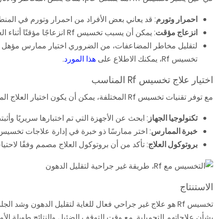
احمرار وتورم
: قد يعاني بعض الأفراد من احمرار وتورم في المن
انزعاج مؤقت
: يمكن أن يسبب تخسيس Rf انزعاجًا مؤقتًا أثناء العلاج، على الرغم من أن هذا عادة ما يكون خفيفًا ويمكن التحكم فيه.
لتقليل مخاطر المضاعفات، من الضروري اختيار ممارس مؤهل واتبا
تخسيس Rf، يمكنك الاطلاع على
هذا المورد
.
اختيار علاج تخسيس Rf المناسب
مع توفر تقنيات تخسيس Rf المختلفة، يمكن أن يكون اختيار العلاج المناسب أمرًا مربكًا. لاتخاذ قرار مستنير، ضع في اعتبارك العوامل التالية:
تكنولوجيا الجهاز
: ابحث عن الأجهزة التي تم اختبارها سريريًا وأثبتت
خبرة الممارس
: اختر ممارسًا ذو خبرة في إدارة علاجات تخسيس Rf
بروتوكول العلاج
: تأكد من أن بروتوكول العلاج مصمم وفقًا لاحتيا
الاستنتاج