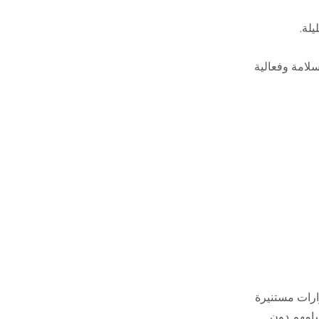
لة.
لامة وفعالية
وفوائده، يمكن للأفراد اتخاذ قرارات مستنيرة
تحسين ملامح أجسامهم دون