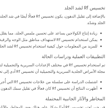
تخسيس Rf لشد الجلد
بالإضافة إلى تقليل الدهون، يكون 
الجلد وشدّه.
زيادة إنتاج الكولاجين يساعد على تحسين ملمس الجلد، مما يقلل
يمكن استخدام تخسيس Rf لاستهداف مناطق مثل الوجه والرقبة والجسم، مما يوفر مظهرًا أكثر شبابًا وشدًا.
للمزيد من المعلومات حول كيفية استخدام تخسيس Rf لشد الجلد، يمكنك زيارة
التطبيقات العملية ودراسات الحالة
تم استخدام تخسيس Rf في مختلف الإعدادات السريرية
مجلة الأمراض الجلدية السريرية والتجميلية أن تخسيس Rf أدى إلى تحسينات كبيرة في ملامح الجسم وملمس الجلد.
اشتملت الدراسة على سلسلة من علاجات تخسيس Rf التي أُجريت على مدار عدة أسابيع، مع تقييمات متابعة لتقييم فعالية العلاج.
أظهرت النتائج أن تخسيس Rf كان فعالًا في تقليل سمك الدهون وتحسين مرونة الجلد، مع الإبلاغ عن آثار جانبية ضئيلة.
المخاطر والآثار الجانبية المحتملة
في حين يُعتبر تخسيس Rf آمنًا بشكل عام، هناك بعض المخاطر والآثار الجانبية المحتملة التي يجب أن تكون على دراية بها. قد تشمل هذه: