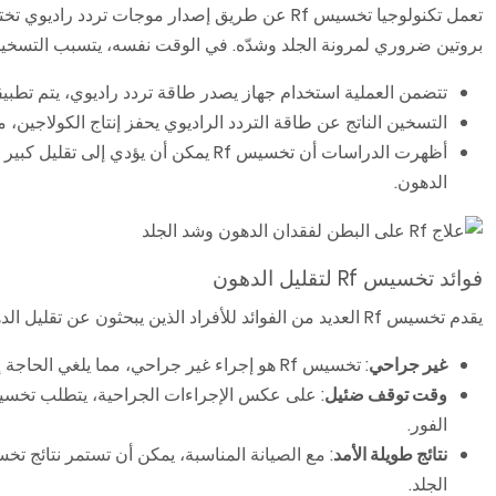
تعمل تكنولوجيا تخسيس Rf عن طريق إصدار موجات تر
بروتين ضروري لمرونة الجلد وشدّه. في الوقت نفسه، يتسبب التسخين 
تتضمن العملية استخدام جهاز يصدر طاقة تردد راديوي، يتم تطبي
التسخين الناتج عن طاقة التردد الراديوي يحفز إنتاج الكولاجين
الدهون.
فوائد تخسيس Rf لتقليل الدهون
يقدم تخسيس Rf العديد من الفوائد للأفراد الذين يبحثون عن تقليل الدهون وتحسين ملامح أجسامهم. بعض المزايا الرئيسية تشمل:
غير جراحي
: تخسيس Rf هو إجراء غير جراحي، مما يلغي الحاجة إلى شقوق ويقلل من مخاطر المضاعفات.
وقت توقف ضئيل
الفور.
نتائج طويلة الأمد
الجلد.