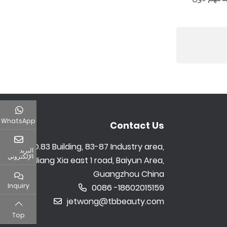
WhatsApp
Contact Us
NO.83 Building, 83-87 Industry area,
البريد
الإلكتروني
Jiang Xia east 1 road, Baiyun Area,
Guangzhou China
Inquiry
0086 -18602015159
jetwong@tbbeauty.com
Top