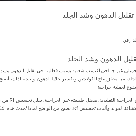
تقليل الدهون وشد الجلد
لد رفي
علاج تجميلي غير جراحي اكتسب شعبية بسبب فعاليته في تقليل الدهون وشد 
ضوع لعملية جراحية.
تكمن أهمية تخسيس Rf في قدرته على توفير بديل آمن وفعال ل
المضاعفات وفترات التوقف المرتبطة بالإجراءات الجراحية. ومع استكشافنا لفوائد وآليات تخسيس Rf، يصبح من الوا