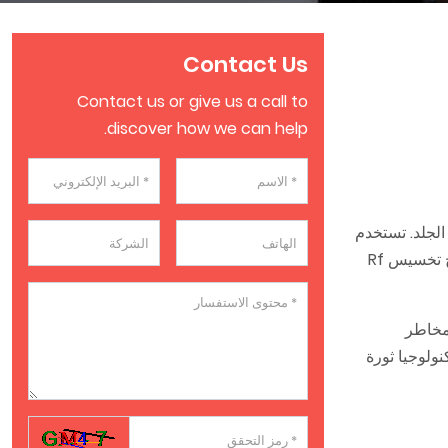
Contact Us
Contact us or give us a call to
discover how we can help.
الجلد. تستخدم
هذه التكنولوجيا طاقة التردد الراديوي لتسخين الطبقات العميقة من الجلد، مما يحفز إنتاج الكولاجين وتكسير خلايا الدهون. ونتيجة لذلك، أصبح تخسيس Rf
لطرق الجراحية التقليدية. بفضل طبيعته غير الجراحية، يقلل تخسيس Rf من مخاطر
ضح لماذا تُحدث هذه التكنولوجيا ثورة