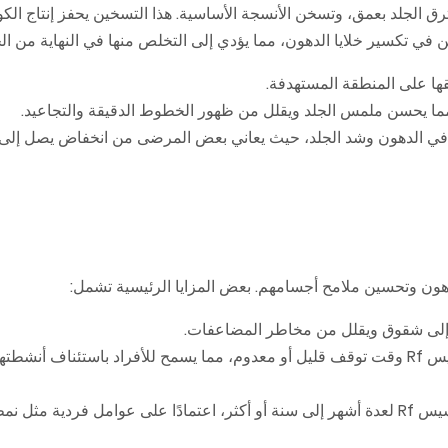
دد راديوي تخترق الجلد بعمق، وتسخن الأنسجة الأساسية. هذا التسخين يحفز إنتاج ال
في تكسير خلايا الدهون، مما يؤدي إلى التخلص منها في النهاية من ا
قها على المنطقة المستهدفة.
، مما يحسن ملمس الجلد ويقلل من ظهور الخطوط الدقيقة والتجاعيد.
: على عكس الإجراءات الجراحية، يتطلب تخسيس Rf وقت توقف قليل أو معدوم، مما يسمح للأفراد باستئنا
: مع الصيانة المناسبة، يمكن أن تستمر نتائج تخسيس Rf لعدة أشهر إلى سنة أو أكثر، اعتمادًا على عوامل فردي