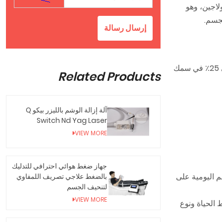
كولاجين، وهو
لجسم.
إرسال رسالة
أظهرت الدراسات أن تخسيس Rf يمكن أن يؤدي إلى تقليل كبير في الدهون وشد الجلد، حيث يعاني بعض المرضى من انخفاض يصل إلى 25٪ في سمك
Related Products
آلة إزالة الوشم بالليزر بيكو Q
Switch Nd Yag Laser
VIEW MORE
جهاز ضغط هوائي احترافي للتدليك
ف أنشطتهم اليومية على
بالضغط علاجي تصريف اللمفاوي
لتنحيف الجسم
VIEW MORE
ة مثل نمط الحياة ونوع