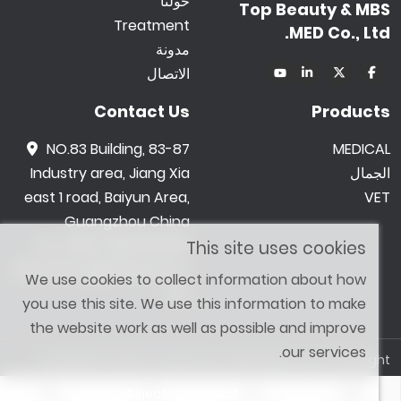
حولنا
Top Beauty & MBS
Treatment
MED Co., Ltd.
مدونة
الاتصال
Contact Us
Products
NO.83 Building, 83-87
MEDICAL
الجمال
Industry area, Jiang Xia
east 1 road, Baiyun Area,
VET
Guangzhou China
0086 -18602015159
This site uses cookies
jetwong@tbbeauty.c
We use cookies to collect information about how
om
you use this site. We use this information to make
the website work as well as possible and improve
our services.
Copyright © 2026 Top Beauty & MBS MED Co., Ltd. All Right
Reserved. Designed by
SHOPAII
Reject
Accept