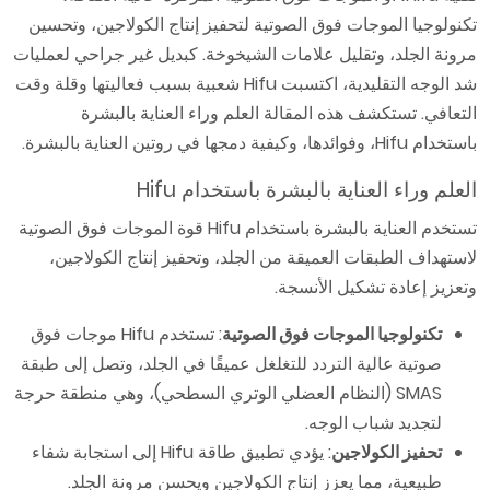
تكنولوجيا الموجات فوق الصوتية لتحفيز إنتاج الكولاجين، وتحسين
مرونة الجلد، وتقليل علامات الشيخوخة. كبديل غير جراحي لعمليات
شد الوجه التقليدية، اكتسبت Hifu شعبية بسبب فعاليتها وقلة وقت
التعافي. تستكشف هذه المقالة العلم وراء العناية بالبشرة
باستخدام Hifu، وفوائدها، وكيفية دمجها في روتين العناية بالبشرة.
العلم وراء العناية بالبشرة باستخدام Hifu
تستخدم العناية بالبشرة باستخدام Hifu قوة الموجات فوق الصوتية
لاستهداف الطبقات العميقة من الجلد، وتحفيز إنتاج الكولاجين،
وتعزيز إعادة تشكيل الأنسجة.
تكنولوجيا الموجات فوق الصوتية
: تستخدم Hifu موجات فوق
صوتية عالية التردد للتغلغل عميقًا في الجلد، وتصل إلى طبقة
SMAS (النظام العضلي الوتري السطحي)، وهي منطقة حرجة
لتجديد شباب الوجه.
تحفيز الكولاجين
: يؤدي تطبيق طاقة Hifu إلى استجابة شفاء
طبيعية، مما يعزز إنتاج الكولاجين ويحسن مرونة الجلد.