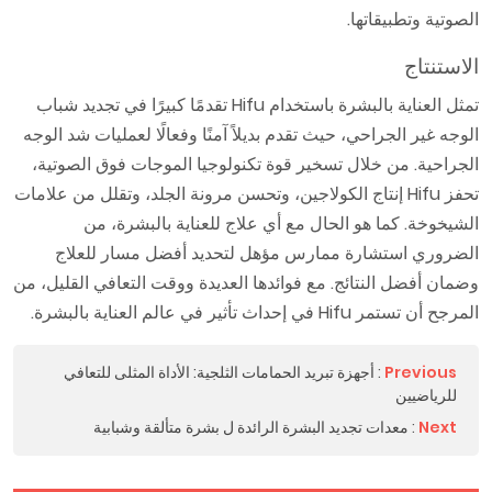
الصوتية وتطبيقاتها.
الاستنتاج
تمثل العناية بالبشرة باستخدام Hifu تقدمًا كبيرًا في تجديد شباب
الوجه غير الجراحي، حيث تقدم بديلاً آمنًا وفعالًا لعمليات شد الوجه
الجراحية. من خلال تسخير قوة تكنولوجيا الموجات فوق الصوتية،
تحفز Hifu إنتاج الكولاجين، وتحسن مرونة الجلد، وتقلل من علامات
الشيخوخة. كما هو الحال مع أي علاج للعناية بالبشرة، من
الضروري استشارة ممارس مؤهل لتحديد أفضل مسار للعلاج
وضمان أفضل النتائج. مع فوائدها العديدة ووقت التعافي القليل، من
المرجح أن تستمر Hifu في إحداث تأثير في عالم العناية بالبشرة.
Previous
:
أجهزة تبريد الحمامات الثلجية: الأداة المثلى للتعافي
للرياضيين
Next
:
معدات تجديد البشرة الرائدة ل بشرة متألقة وشبابية