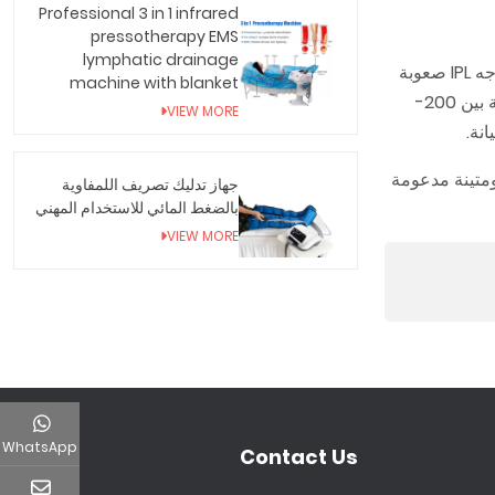
Professional 3 in 1 infrared
pressotherapy EMS
lymphatic drainage
: تعمل الليزرات بشكل أفضل على الشعر الداكن، بينما قد تواجه IPL صعوبة
machine with blanket
: تتراوح تكلفة الأجهزة المنزلية بين 200-
VIEW MORE
ومتينة مدعومة
جهاز تدليك تصريف اللمفاوية
بالضغط المائي للاستخدام المهني
VIEW MORE
WhatsApp
Contact Us