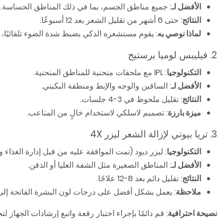
الأفضل لـ
: جميع مناطق الجسم، بما في ذلك المناطق الحساسة.
النتائج
: حتى 6 أشهر من تقليل الشعر بعد 12 أسبوعًا.
لماذا نوصي به
: يقوم مستشعره الذكي بضبط شدة الضوء تلقائيًا،
2. فيليبس لوميا برستيج
التكنولوجيا
: IPL مع ملحقات منحنية للمناطق المنحنية.
الأفضل لـ
: الساقين والوجه والإبط ومنطقة البكيني.
النتائج
: تقليل ملحوظ في 3-4 جلسات.
ميزة بارزة
: تصميم لاسلكي لاستخدام خالٍ من المتاعب.
3. تريا بيوتي لإزالة الشعر ليزر 4X
التكنولوجيا
: ليزر ديود (تمت الموافقة عليه من قبل إدارة الغذاء و
الأفضل لـ
: المناطق الصغيرة مثل الشفة العليا أو الذقن.
النتائج
: تقليل دائم بعد 8-12 علاجًا.
ملاحظة
: يعمل بشكل أفضل على درجات لون البشرة الفاتحة إل
نصيحة احترافية
: قم دائمًا بإجراء اختبار رقعة واتبع إرشادات الجهاز لت