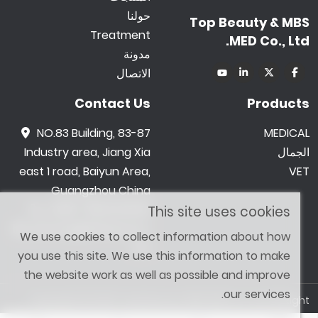
حولنا
Top Beauty & MBS
Treatment
MED Co., Ltd.
مدونة
الاتصال
Contact Us
Products
NO.83 Building, 83-87
MEDICAL
الجمال
Industry area, Jiang Xia
east 1 road, Baiyun Area,
VET
Guangzhou China
0086 -18602015159
This site uses cookies
jetwong@tbbeauty.c
We use cookies to collect information about how
om
you use this site. We use this information to make
the website work as well as possible and improve
our services.
Copyright © 2026 Top Beauty & MBS MED Co., Ltd. All Right
Reserved. Designed by
SHOPAII