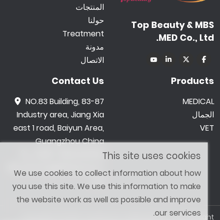
المنتجات
حولنا
Top Beauty & MBS
Treatment
MED Co., Ltd.
مدونة
الاتصال
Contact Us
Products
NO.83 Building, 83-87
MEDICAL
الجمال
Industry area, Jiang Xia
east 1 road, Baiyun Area,
VET
Guangzhou China
0086 -18602015159
This site uses cookies
jetwong@tbbeauty.c
We use cookies to collect information about how
om
you use this site. We use this information to make
the website work as well as possible and improve
our services.
Copyright © 2026 Top Beauty & MBS MED Co., Ltd. All Right