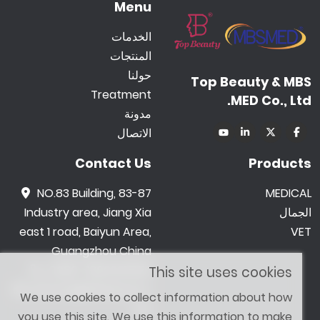
Menu
الخدمات
المنتجات
حولنا
Top Beauty & MBS
Treatment
MED Co., Ltd.
مدونة
الاتصال
Contact Us
Products
NO.83 Building, 83-87
MEDICAL
الجمال
Industry area, Jiang Xia
east 1 road, Baiyun Area,
VET
Guangzhou China
0086 -18602015159
This site uses cookies
jetwong@tbbeauty.c
We use cookies to collect information about how
om
you use this site. We use this information to make