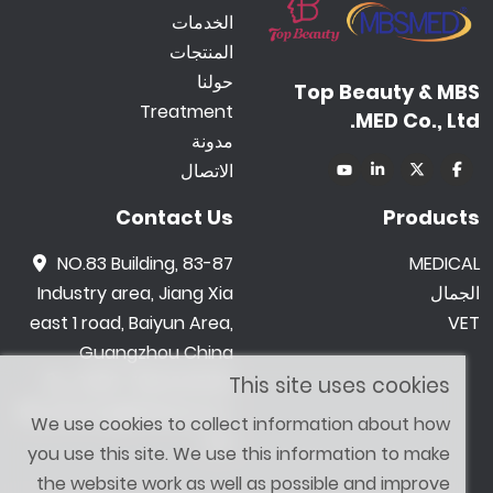
الخدمات
المنتجات
حولنا
Top Beauty & MBS
Treatment
MED Co., Ltd.
مدونة
الاتصال
Contact Us
Products
NO.83 Building, 83-87
MEDICAL
الجمال
Industry area, Jiang Xia
east 1 road, Baiyun Area,
VET
Guangzhou China
0086 -18602015159
This site uses cookies
jetwong@tbbeauty.c
We use cookies to collect information about how
om
you use this site. We use this information to make
the website work as well as possible and improve