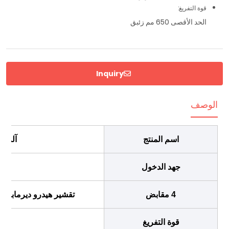
قوة التفريغ:
الحد الأقصى 650 مم زئبق
Inquiry
الوصف
اسم المنتج
آلة الع
جهد الدخول
4 مقابض
تقشير هيدرو ديرمابريشن، المو
قوة التفريغ