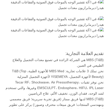
تقديم العلامة التجارية:
MBS (T&B) هي الشركة الرائدة في تصنيع معدات التجميل والعلاج
الطبيعي في الصين.
نحن نملك 3 علامات تجارية: MBS Med للأجهزة الطبية، T&B (Top
Beauty) لأجهزة التجميل، YISEMEYA لأجهزة التجميل المنزلية
نحن نوفر تقنيات Tecar RF، Shockwave، Air Pressotherapy،
EMSCULPT، Endosphere، HIFU، IPL Laser وغيرها، والتي تستخدم
لشد الوجه، فقدان الوزن، تخفيف الألم، علاج الرياضيين
MBS (T&B) لديها فريق ممتاز (فريق تجربة سريرية؛ فريق مصممي
ومهندسي المنتجات؛ فريق مبيعات محترف وصبور؛) يركز على تطوير