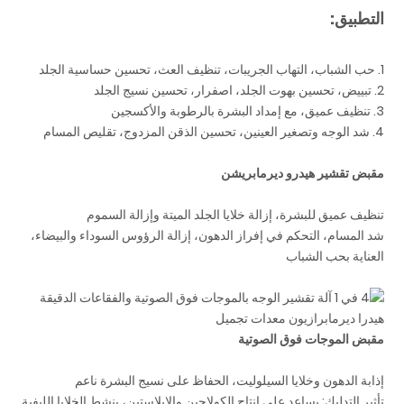
التطبيق:
1. حب الشباب، التهاب الجريبات، تنظيف العث، تحسين حساسية الجلد
2. تبييض، تحسين بهوت الجلد، اصفرار، تحسين نسيج الجلد
3. تنظيف عميق، مع إمداد البشرة بالرطوبة والأكسجين
4. شد الوجه وتصغير العينين، تحسين الذقن المزدوج، تقليص المسام
مقبض تقشير هيدرو ديرمابريشن
تنظيف عميق للبشرة، إزالة خلايا الجلد الميتة وإزالة السموم
شد المسام، التحكم في إفراز الدهون، إزالة الرؤوس السوداء والبيضاء،
العناية بحب الشباب
مقبض الموجات فوق الصوتية
إذابة الدهون وخلايا السيلوليت، الحفاظ على نسيج البشرة ناعم
تأثير التدليك: يساعد على إنتاج الكولاجين والإيلاستين، ينشط الخلايا الليفية