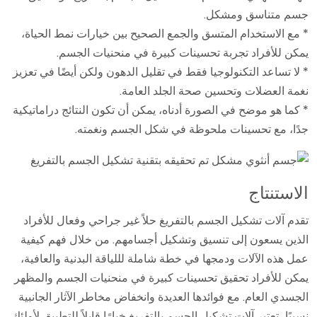
جسم متناسق ومشكل.
* مع الاستخدام المتسق والجمع الصحيح بين خيارات نمط الحياة،
يمكن للأفراد تجربة تحسينات كبيرة في منحنيات الجسم.
* لا تساعد التكنولوجيا فقط في تقليل الدهون ولكن أيضًا في تعزيز
نغمة العضلات وتحسين صحة الجلد العامة.
* كما هو موضح في الصورة أدناه، يمكن أن تكون النتائج دراماتيكية
جدًا، مع تحسينات ملحوظة في شكل الجسم ونغمته.
الاستنتاج
تقدم آلات تشكيل الجسم بالتفريغ حلاً غير جراحي وفعال للأفراد
الذين يسعون إلى تنسيق وتشكيل أجسامهم. من خلال فهم كيفية
عمل هذه الآلات ودمجها في خطة شاملة لللياقة البدنية والعافية،
يمكن للأفراد تحقيق تحسينات كبيرة في منحنيات الجسم والمظهر
الجسدي العام. مع فوائدها العديدة وانخفاض مخاطر الآثار الجانبية
نسبيًا، تعتبر آلات تشكيل الجسم بالتفريغ خيارًا قابلاً للتطبيق لأولئك