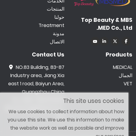
الخدمات
المنتجات
حولنا
Top Beauty & MBS
Treatment
MED Co., Ltd.
مدونة
الاتصال
Contact Us
Products
NO.83 Building, 83-87
MEDICAL
الجمال
Industry area, Jiang Xia
east 1 road, Baiyun Area,
VET
Guangzhou China
0086 -18602015159
This site uses cookies
jetwong@tbbeauty.c
We use cookies to collect information about how
om
you use this site. We use this information to make
the website work as well as possible and improve