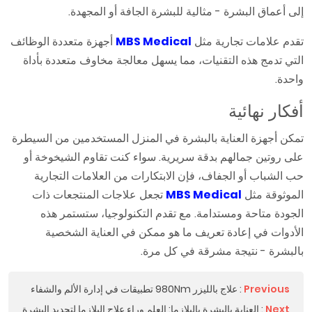
إلى أعماق البشرة - مثالية للبشرة الجافة أو المجهدة.
تقدم علامات تجارية مثل
MBS Medical
أجهزة متعددة الوظائف
التي تدمج هذه التقنيات، مما يسهل معالجة مخاوف متعددة بأداة
واحدة.
أفكار نهائية
تمكن أجهزة العناية بالبشرة في المنزل المستخدمين من السيطرة
على روتين جمالهم بدقة سريرية. سواء كنت تقاوم الشيخوخة أو
حب الشباب أو الجفاف، فإن الابتكارات من العلامات التجارية
الموثوقة مثل
MBS Medical
تجعل علاجات المنتجعات ذات
الجودة متاحة ومستدامة. مع تقدم التكنولوجيا، ستستمر هذه
الأدوات في إعادة تعريف ما هو ممكن في العناية الشخصية
بالبشرة - نتيجة مشرقة في كل مرة.
Previous
:
علاج بالليزر 980Nm تطبيقات في إدارة الألم والشفاء
Next
:
العناية بالبشرة بالبلازما: العلم وراء علاج البلازما لتجديد البشرة