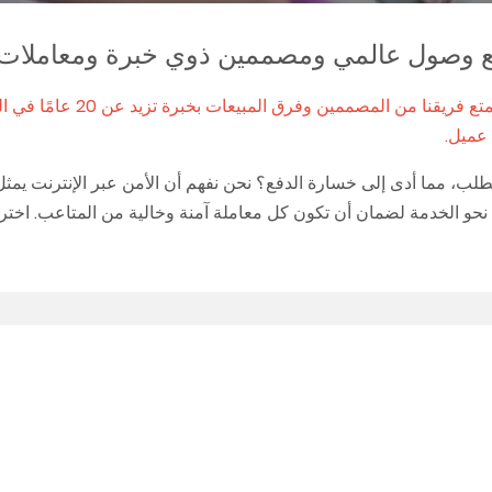
مع وصول عالمي ومصممين ذوي خبرة ومعاملات 
في Bilink، أنشأنا شراكات ناجحة مع أكثر من 70 دولة حول العالم. يتمت
 عميل.
 مما أدى إلى خسارة الدفع؟ نحن نفهم أن الأمن عبر الإنترنت يمثل قل