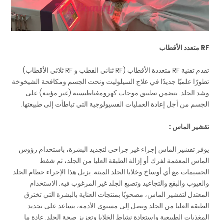
RF متعدد الأقطاب
تقدم تقنية RF متعددة الأقطاب (RF ثنائي القطب و RF ثلاثي الأقطاب)
تطورًا علميًا جديدًا في علاج السيلوليت ونحت الجسم ومكافحة الشيخوخة
وشد الجلد. يتضمن تطبيق موجات كهرومغناطيسية (غير مؤينة) على
الجسم من أجل إعادة العمليات الفسيولوجية التي تباطأت إلى طبيعتها.
تقشير الماس :
يوفر تقشير الماس إجراء غير جراحي لتجديد البشرة، باستخدام رؤوس
الماس المعقمة لفرك أو إزالة الطبقة العليا من الجلد، ثم شفط
الجسيمات مع أي أوساخ وخلايا الجلد الميتة. يزيل هذا الإجراء حطام الجلد
والعيوب والبقع والتجاعيد وتصبغ الجلد غير المرغوب فيه. الاستخدام
المعتدل لتقشير الماس، مصحوبًا بمنتجات العناية بالبشرة التي تخترق
الطبقة العليا من الجلد وتصل إلى مستوى الأدمة، يساعد على تجديد
المغذيات الطبيعية واستعادة نشاط الخلايا وتعزيز صحة الجلد. عادة ما