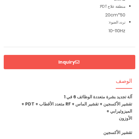
منطقة علاج PDT:
50*20cm
تردد الضوء:
10-110Hz
Inquiry
الوصف
آلة تجديد بشرة متعددة الوظائف 6 في 1
تقشير الأكسجين + تقشير الماس + RF متعدد الأقطاب + PDT +
الميزوثيرابي +
الأوزون
تقشير الأكسجين