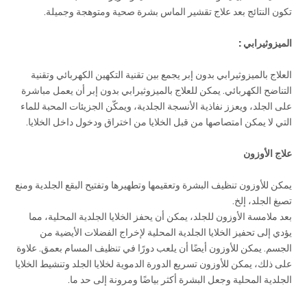
تكون النتائج بعد علاج تقشير الماس بشرة صحية ومتوهجة وجميلة.
الميزوثيرابي :
العلاج بالميزوثيرابي بدون إبر يجمع بين تقنية التكهين الكهربائي وتقنية
التناضح الكهربائي. يمكن للعلاج بالميزوثيرابي بدون إبر أن يعمل مباشرة
على الجلد، ويعزز نفاذية الأنسجة الجلدية، ويمكّن الجزيئات المحبة للماء
التي لا يمكن امتصاصها من قبل الخلايا من اختراق ودخول داخل الخلايا.
علاج الأوزون
يمكن للأوزون تنظيف البشرة وتعقيمها وتطهيرها وتفتيح البقع الجلدية ومنع
تصبغ الجلد، إلخ.
بعد ملامسة الأوزون للجلد، يمكن أن يحفز الخلايا الجلدية المحلية، مما
يؤدي إلى تحفيز الخلايا الجلدية المحلية لإخراج الفضلات الأيضية من
الجسم. يمكن للأوزون أيضًا أن يلعب دورًا في تنظيف المسام بعمق. علاوة
على ذلك، يمكن للأوزون تسريع الدورة الدموية لخلايا الجلد وتنشيط الخلايا
الجلدية المحلية وجعل البشرة أكثر بياضًا ومرونة إلى حد ما.