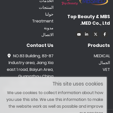
الخدمات
المنتجات
حولنا
Top Beauty & MBS
Treatment
MED Co., Ltd.
مدونة
الاتصال
Contact Us
Products
NO.83 Building, 83-87
MEDICAL
الجمال
Industry area, Jiang Xia
east 1 road, Baiyun Area,
VET
Guangzhou China
0086 -18602015159
This site uses cookies
jetwong@tbbeauty.c
We use cookies to collect information about how
om
you use this site. We use this information to make
the website work as well as possible and improve