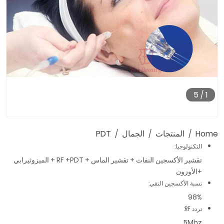
5
/
1
Home
المنتجات
الجمال
PDT
التكنولوجيا:
تقشير الأكسجين النفاث + تقشير الماس + RF +PDT + الميزوثيرابي
+الأوزون
نسبة الأكسجين النقي:
98%
تردد RF:
5Mhz