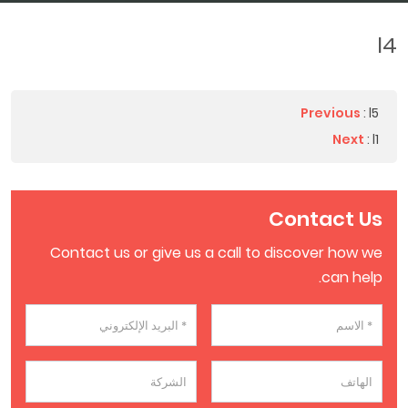
l4
Previous
:
l5
Next
:
l1
Contact Us
Contact us or give us a call to discover how we
can help.