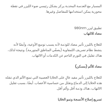
المسبار مع العدسة المحدبة يركز بشكل رئيسي ضوء الليزر في نقطة
محورية يمكن استخدامها للمفاصل وغيرها.
تطبيق ليزر 980nm
مضاد للالتهاب
للعلاج بالليزر تأثير مضاد للوذمة لأنه يسبب توسع الأوعية، وأيضًا لأنه
ينشط نظام تصريف اللمفاوية (يصفّي المناطق المتورمة). ونتيجة لذلك،
هناك تقليل في التورم الناجم عن الكدمات أو الالتهاب.
مضاد للألم (مسكن)
للعلاج بالليزر تأثير مفيد عالٍ على الخلايا العصبية التي تمنع الألم الذي تنقله
هذه الخلايا إلى الدماغ وتقلل من حساسية الأعصاب. أيضًا، بسبب تقليل
الالتهاب، هناك وذمة أقل وألم أقل.
تسريع إصلاح الأنسجة ونمو الخلايا