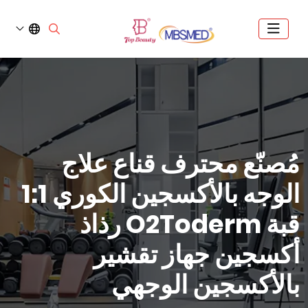
مُصنّع محترف قناع علاج
الوجه بالأكسجين الكوري 1:1
قبة O2Toderm رذاذ
أكسجين جهاز تقشير
بالأكسجين الوجهي