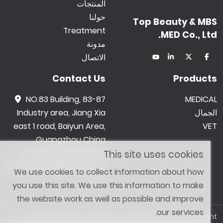
المنتجات
حولنا
Top Beauty & MBS
Treatment
MED Co., Ltd.
مدونة
الاتصال
Contact Us
Products
NO.83 Building, 83-87
MEDICAL
الجمال
Industry area, Jiang Xia
east 1 road, Baiyun Area,
VET
Guangzhou China
0086 -18602015159
This site uses cookies
jetwong@tbbeauty.c
We use cookies to collect information about how
om
you use this site. We use this information to make
the website work as well as possible and improve
our services.
Copyright © 2026 Top Beauty & MBS MED Co., Ltd. All Right