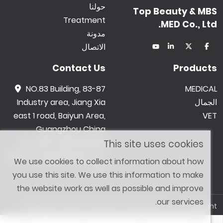
حولنا
Top Beauty & MBS
Treatment
MED Co., Ltd.
مدونة
الاتصال
Contact Us
Products
NO.83 Building, 83-87
MEDICAL
الجمال
Industry area, Jiang Xia
east 1 road, Baiyun Area,
VET
Guangzhou China
0086 -18602015159
This site uses cookies
jetwong@tbbeauty.c
We use cookies to collect information about how
om
you use this site. We use this information to make
the website work as well as possible and improve
our services.
Copyright © 2026 Top Beauty & MBS MED Co., Ltd. All Right
Reserved. Designed by
SHOPAII