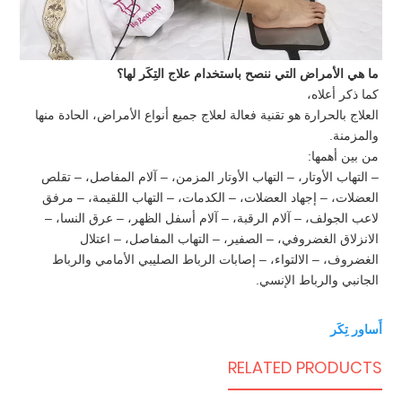
ما هي الأمراض التي ننصح باستخدام علاج التِكَر لها؟
كما ذكر أعلاه،
العلاج بالحرارة هو تقنية فعالة لعلاج جميع أنواع الأمراض، الحادة منها
والمزمنة.
من بين أهمها:
– التهاب الأوتار، – التهاب الأوتار المزمن، – آلام المفاصل، – تقلص
العضلات، – إجهاد العضلات، – الكدمات، – التهاب اللقيمة، – مرفق
لاعب الجولف، – آلام الرقبة، – آلام أسفل الظهر، – عرق النسا، –
الانزلاق الغضروفي، – الصفير، – التهاب المفاصل، – اعتلال
الغضروف، – الالتواء، – إصابات الرباط الصليبي الأمامي والرباط
الجانبي والرباط الإنسي.
أَساور تِكَر
RELATED PRODUCTS