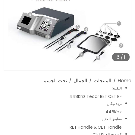
6
/
1
Home
المنتجات
الجمال
نحت الجسم
التقنية:
448Khz Tecar RET CET RF
تردد تيكار:
448Khz
مقابض العلاج:
RET Handle & CET Handle
كمية نصائح CET RF: