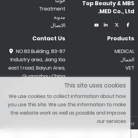
حولنا
Top Beauty & MBS
Treatment
MED Co., Ltd.
مدونة
الاتصال
Contact Us
Products
NO.83 Building, 83-87
MEDICAL
الجمال
Industry area, Jiang Xia
east 1 road, Baiyun Area,
VET
Guangzhou China
0086 -18602015159
This site uses cookies
jetwong@tbbeauty.c
We use cookies to collect information about how
om
you use this site. We use this information to make
the website work as well as possible and improve
our services.
Copyright © 2026 Top Beauty & MBS MED Co., Ltd. All Right
Reserved. Designed by
SHOPAII
Reject
Accept
Sitemap