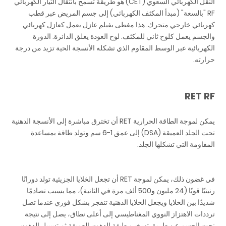
النقل الكهربائي السعوي (CET) هو طريقة تسمح بانتقال التيار الكهربائي
RF "بالسعة" (مبدأ المكثف الكهربائي) إلى جسم المريض عبر قطب
كهربائي خارجي متحرك. هذا مغطى بفيلم عازل يعمل كعازل كهربائي
والجسم يعمل كلوح ثاني للمكثف. لوح العودة يغلق الدائرة. الدورة
الكهربائية عبر الوسط المقاوم الذي تشكله الأنسجة الحية تزيد من درجة
حرارته.
RET RF
يمكن لموجة الطاقة الحرارية RET أن تخترق مباشرة إلى الأنسجة الدهنية
تحت الجلد العميقة (DSA) إلى عمق 1-6 سم وتولد طاقة بمساعدة
المقاومة التي تشكلها الجلد.
في غضون ذلك، يمكن لموجة RET أن تجعل الخلايا الجزيئية تولد دورانًا
رنينيًا قويًا (24 مليون و500 ألف مرة في الثانية)، مما يسبب تصادمًا
شديدًا بين الخلايا ويجعل الخلايا الدهنية تنفجر بشكل فوري عندما تصل
ترددات الاهتزاز النووي المغناطيسي إلى أعلى نطاق، يصل إلى نتيجة
نحت الجسم عن طريق تسخين طبقة الدهون العميقة ثم تسييل الدهون،