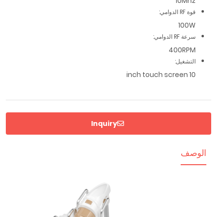
10Mhz
قوة RF الدوامي:
100W
سرعة RF الدوامي:
400RPM
التشغيل:
10 inch touch screen
Inquiry
الوصف