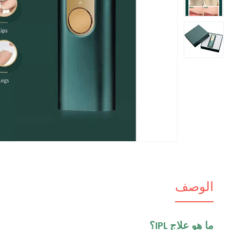
الوصف
ما هو علاج IPL؟