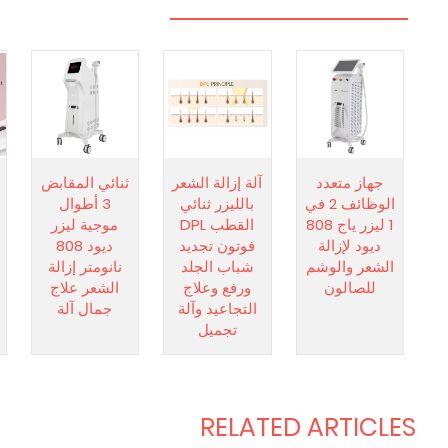
جهاز متعدد
آلة إزالة الشعر
ثنائي المقابض
الوظائف 2 في
بالليزر ثنائي
3 أطوال
1 ليزر ياج 808
القطب DPL
موجية ليزر
ديود لإزالة
فوتون تجديد
ديود 808
الشعر والوشم
شباب الجلد
نانومتر إزالة
للصالون
ورفع وعلاج
الشعر علاج
التجاعيد وآلة
جمال آلة
تجميل
RELATED ARTICLES