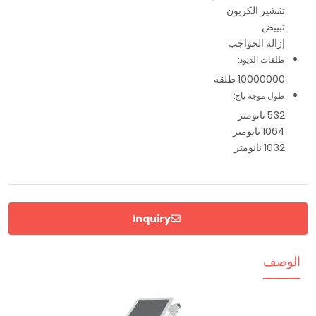
تقشير الكربون
تبييض
إزالة الحواجب
طلقات الديود:
10000000 طلقة
طول موجة ياج:
532 نانومتر
1064 نانومتر
1032 نانومتر
Inquiry
الوصف