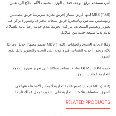
التي تستخدم لرفع الوجه، فقدان الوزن، تخفيف الألم، علاج الرياضيين
MBS (T&B) لديها فريق ممتاز (فريق تجربة سريرية؛ فريق مصممين
ومهندسين مبدعين وناضجين؛ فريق مبيعات محترف وصبور؛) يركز على
تطوير وتصميم المنتجات، مراقبة الجودة؛ يقدم خدمة رضا عالية للعملاء،
لذلك لدينا سمعة جيدة بين عملائنا.
وفقًا لأبحاث السوق والطلبات، MBS (T&B) تصمم مظهرًا جديدًا وفريدًا
للآلة وتطور أحدث التقنيات. قدرة قوية على البحث والتطوير دائمًا تقود
السوق.
خدمة OEM / ODM متاحة، تساعد عملائنا على تعزيز صورة العلامة
التجارية. امتلاك السوق.
MBS(T&B) تجعلك تصبح علامة تجارية لا يمكن الاستغناء عنها في
السوق، ستساعد علامتك التجارية على التطور، تجعل عملك ناجحًا.
RELATED PRODUCTS