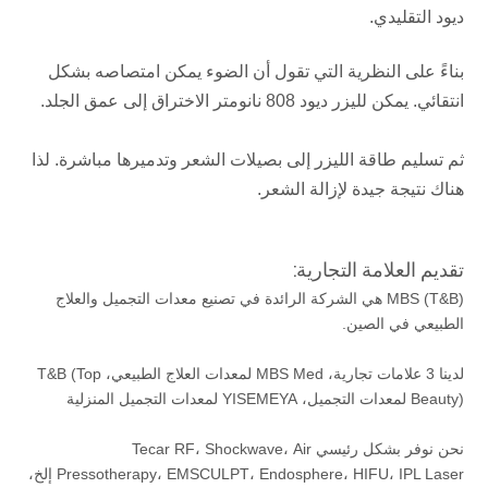
ديود التقليدي.
بناءً على النظرية التي تقول أن الضوء يمكن امتصاصه بشكل
انتقائي. يمكن لليزر ديود 808 نانومتر
الاختراق إلى عمق الجلد.
ثم تسليم طاقة الليزر إلى بصيلات الشعر وتدميرها مباشرة.
لذا
هناك نتيجة جيدة لإزالة الشعر.
تقديم العلامة التجارية:
MBS (T&B) هي الشركة الرائدة في تصنيع معدات التجميل والعلاج
الطبيعي في الصين.
لدينا 3 علامات تجارية، MBS Med لمعدات العلاج الطبيعي، T&B (Top
Beauty) لمعدات التجميل، YISEMEYA لمعدات التجميل المنزلية
نحن نوفر بشكل رئيسي Tecar RF، Shockwave، Air
Pressotherapy، EMSCULPT، Endosphere، HIFU، IPL Laser إلخ،