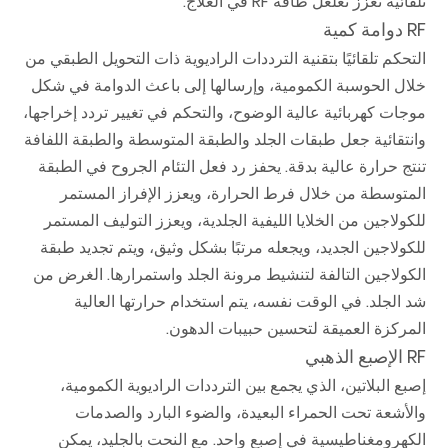
تلقائية تعزز تغلغل طاقة RF في العلاج.
RF دوامة كمية
التحكم تلقائيًا بتقنية الترددات الراديوية ذات التحويل الطبقي من
خلال الحوسبة الكمومية، وإرسالها إلى باعث الدوامة في شكل
موجات كهربائية عالية الوضوح، والتحكم في تغيير تردد إخراجها،
وانتقائية جعل طبقات الجلد والطبقة المتوسطة والطبقة اللفافة
تنتج حرارة عالية بدقة. يحفز رد فعل التئام الجروح في الطبقة
المتوسطة من خلال فرط الحرارة، ويعزز الإفراز المستمر
للكولاجين من الخلايا الليفية الجلدية، ويعزز التوليف المستمر
للكولاجين الجديد، ويجعله مرتبًا بشكل وثيق، ويتم تجديد طبقة
الكولاجين التالفة لتنشيط مرونة الجلد واستمرارها. الغرض من
شد الجلد. في الوقت نفسه، يتم استخدام حرارتها العالية
المركزة العميقة لتحسين حبيبات الدهون.
RF الإصبع الذهبي
إصبع البلاتين، الذي يجمع بين الترددات الراديوية الكمومية،
والأشعة تحت الحمراء البعيدة، والضوء البارد والصدمات
الكهرومغناطيسية في إصبع واحد. مع النحت بالجليد، يمكن