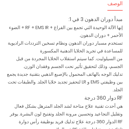
الوصف
مبدأ دوران الدهون 3 في 1:
إنها الآلة الوحيدة التي تجمع بين الفراغ + RF + EMS IR + الضوء
الأحمر + دوران الدهون.
تستخدم مسبار دوران الدهون ونظام تسخين الترددات الراديوية
للمساعدة في تجريد الخلايا الدهنية المكسورة
من السيلوليت. كما سيتم استقلاب الخلايا المجردة من قبل
الجسم، وذلك لتحقيق تأثير نحت الجسم وفقدان الوزن.
تدليك الوجه بالهاتف المحمول بالإصبع الذهبي بتقنية جديدة يجمع
بين وظيفتي EMS و LR لتحفيز تجديد خلايا الجلد. والطبقات تحت
الجلد.
RF دوار 360 درجة
هي أحدث تقنية علاج متاحة لشد الجلد المترهل بشكل فعال
وتقليل التجاعيد وتحسين مرونة الجلد وتفتيح لون البشرة. يوفر
RF الدوار 360 درجة علاج تدليك فريد بوظيفة رأس دوارة