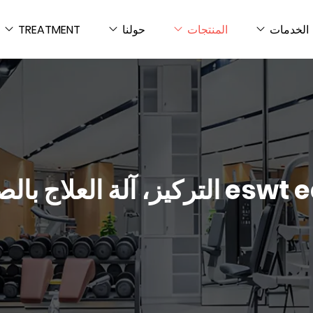
الخدمات
المنتجات
حولنا
TREATMENT
بيع ساخن نظام صدمة موجة eswt ed الترك