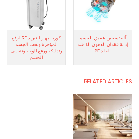
آلة تسخين عميق للجسم
كوريا جهاز التبريد RF لرفع
إذابة فقدان الدهون آلة شد
المؤخرة ونحت الجسم
الجلد RF
وتدليكه ورفع الوجه وتنحيف
الجسم
RELATED ARTICLES