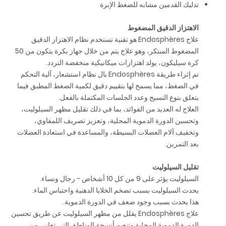
تدليك القدمين مشابه للضغط الإبرة
الاهتزاز الدقيق المضغوط
علاج Endosphères هو تقنية تستخدم نظام الاهتزاز الدقيق
المضغوط المبتكر، وهو علاج يتم من خلال جهاز بكرة يتكون من 50
كرة سيليكون، يولد اهتزازات ميكانيكية منخفضة التردد.
تم إثراء طريقة Endosphères بال نظام استشعار، آلية التحكم
في الضغط، مما يسمح لها بتقييم دقيق لكمية الضغط المطبق فيما
يتعلق بنوع النسيج وعدد الجلسات المكتملة بالفعل.
العلاج له العديد من الفوائد، بما في ذلك تقليل مظهر السيلوليت،
وتحسين الدورة الدموية المحلية، وتعزيز تصريف اللمفاوي،
وتخفيف آلام العضلات البسيطة، والمساعدة في استعادة العضلات
بعد التمرين.
تقليل السيلوليت
السيلوليت يؤثر على 9 من كل 10 أشخاص - رجال ونساء.
يحدث السيلوليت بسبب تضخم الخلايا الدهنية واحتباس الماء.
هذا يحدث بسبب وجود ضعف في الدورة الدموية.
علاج Endosphères يقلل من مظهر السيلوليت عن طريق تحسين
الدورة الدموية المحلية وتنعيم أنسجة المناطق التي تعاني من