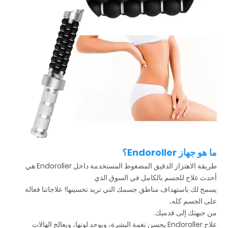
ما هو جهاز Endoroller؟
طريقة الاهتزاز الدقيق المضغوط المستخدمة داخل Endoroller هي
أحدث علاج للجسم بالكامل في السوق الذي
يسمح لك باستهداف مناطق جسمك التي تريد تحسينها! علاجاتنا فعالة
على الجسم كله،
من جبهتك إلى قدميك.
علاج Endoroller يحسن نغمة البشرة، ويوحد لونها، ويعالج الهالات