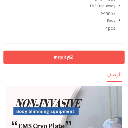
EMS Frequency:
1-100hz
Pads:
4pcs
Inquiry
الوصف